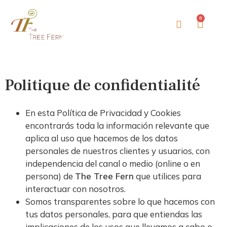
0
Le Blog De La Fougère Arbo
À Propos De The Tree Fern
Politique de confidentialité
En esta Política de Privacidad y Cookies
encontrarás toda la información relevante que
aplica al uso que hacemos de los datos
personales de nuestros clientes y usuarios, con
independencia del canal o medio (online o en
persona) de
The Tree Fern
que utilices para
interactuar con nosotros.
Somos transparentes sobre lo que hacemos con
tus datos personales, para que entiendas las
implicaciones de los usos que llevamos a cabo o