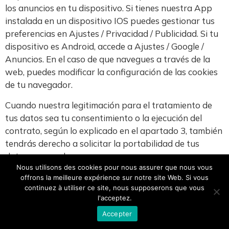
los anuncios en tu dispositivo. Si tienes nuestra App
instalada en un dispositivo IOS puedes gestionar tus
preferencias en Ajustes / Privacidad / Publicidad. Si tu
dispositivo es Android, accede a Ajustes / Google /
Anuncios. En el caso de que navegues a través de la
web, puedes modificar la configuración de las cookies
de tu navegador.
Cuando nuestra legitimación para el tratamiento de
tus datos sea tu consentimiento o la ejecución del
contrato, según lo explicado en el apartado 3, también
tendrás derecho a solicitar la portabilidad de tus
datos personales.
Nous utilisons des cookies pour nous assurer que nous vous
Esto significa que tendrás derecho a recibir los datos
offrons la meilleure expérience sur notre site Web. Si vous
continuez à utiliser ce site, nous supposerons que vous
personales que nos hayas facilitado en un formato
l'acceptez.
estructurado, de uso común y legible por una máquina,
para poder transmitirlo a otra entidad directamente,
Accepter
siempre que técnicamente sea posible.