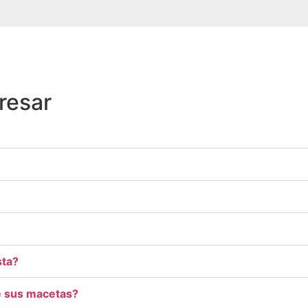
resar
sta?
e sus macetas?