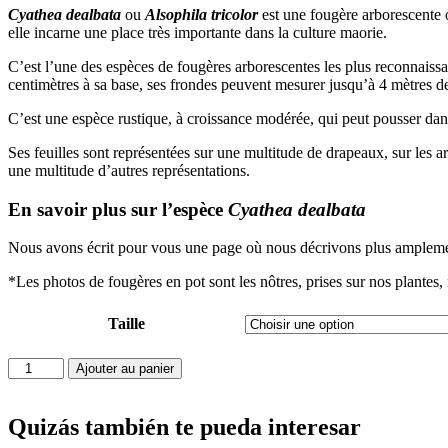
Cyathea dealbata
ou
Alsophila tricolor
est une fougère arborescente o
elle incarne une place très importante dans la culture maorie.
C’est l’une des espèces de fougères arborescentes les plus reconnaissab
centimètres à sa base, ses frondes peuvent mesurer jusqu’à 4 mètres de
C’est une espèce rustique, à croissance modérée, qui peut pousser dans
Ses feuilles sont représentées sur une multitude de drapeaux, sur les ar
une multitude d’autres représentations.
En savoir plus sur l’espèce
Cyathea dealbata
Nous avons écrit pour vous une page où nous décrivons plus amplement
*Les photos de fougères en pot sont les nôtres, prises sur nos plantes,
Taille
quantité
Ajouter au panier
de
Cyathea
dealbata
Quizás también te pueda interesar