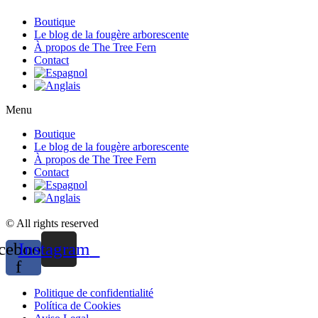
Boutique
Le blog de la fougère arborescente
À propos de The Tree Fern
Contact
Menu
Boutique
Le blog de la fougère arborescente
À propos de The Tree Fern
Contact
© All rights reserved
cebook-
Instagram
f
Politique de confidentialité
Política de Cookies