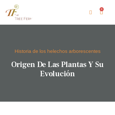
0
Sobre The Tree Fern
Historia de los helechos arborescentes
Origen De Las Plantas Y Su
Evolución