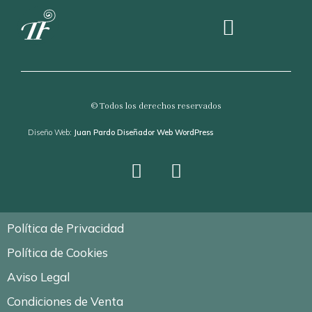
Sobre The Tree Fern
© Todos los derechos reservados
Diseño Web:
Juan Pardo Diseñador Web WordPress
Política de Privacidad
Política de Cookies
Aviso Legal
Condiciones de Venta